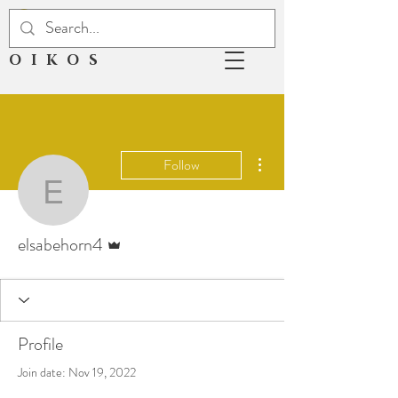
OIKOS
More actions
Follow
elsabehorn4
Admin
elsabehorn4
Profile
Join date: Nov 19, 2022