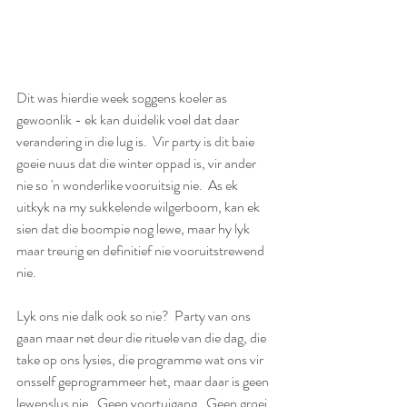
Dit was hierdie week soggens koeler as 
gewoonlik - ek kan duidelik voel dat daar 
verandering in die lug is.  Vir party is dit baie 
goeie nuus dat die winter oppad is, vir ander 
nie so 'n wonderlike vooruitsig nie.  As ek 
uitkyk na my sukkelende wilgerboom, kan ek 
sien dat die boompie nog lewe, maar hy lyk 
maar treurig en definitief nie vooruitstrewend 
nie.
Lyk ons nie dalk ook so nie?  Party van ons 
gaan maar net deur die rituele van die dag, die 
take op ons lysies, die programme wat ons vir 
onsself geprogrammeer het, maar daar is geen 
lewenslus nie.  Geen voortuigang.  Geen groei. 