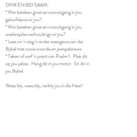
DINK EN BID SAAM:
* Wat beteken groei en vooruitgang in jou 
geloofslewe vir jou?
* Wat beteken groei en vooruitgang in jou 
wedersydse verhoudings vir jou?
* Lees vir 'n slag 'n ander weergawe van die 
Bybel met nuwe woorde en perspektiewe
* Teken of verf 'n prent van Psalm 1.  Plak dit 
op jou yskas.  Hang dit in jou motor.  Sit dit in 
jou Bybel.
Wees bly, wees bly, verbly jou in die Heer!
Lees die Bybel in 'n jaar