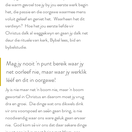
die warm gevoel toe jy by jou eerste werk begin 
het, die passie en die oorgawe waarmee mens 
voluit geleef en geniet het.  Waarheen het dit 
verdwyn?  Hoe het jou eerste liefde vir 
Christus dalk al weggekwyn en gaan jy dalk net 
deur die rituele van kerk, Bybel lees, bid en 
bybelstudie.
Mag jy nooit 'n punt bereik waar jy 
net oorleef nie, maar waar jy werklik 
lééf en dit in oorgawe!  
Jy is nie maar net 'n boom nie, maar 'n boom 
gewortel in Christus en daarom moet jy vrug 
dra en groei.  Die dinge wat ons dikwels dink 
vir ons voorspoed en seën gaan bring, is nie 
noodwendig waar ons ware geluk gaan ervaar 
nie.  God kom sê vir ons dat daar sekere dinge 
is wat ons in lyn moet bring met Hom, ons 