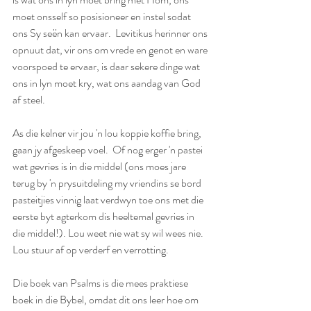
moet onsself so posisioneer en instel sodat 
ons Sy seën kan ervaar.  Levitikus herinner ons 
opnuut dat, vir ons om vrede en genot en ware 
voorspoed te ervaar, is daar sekere dinge wat 
ons in lyn moet kry, wat ons aandag van God 
af steel.
As die kelner vir jou 'n lou koppie koffie bring, 
gaan jy afgeskeep voel.  Of nog erger 'n pastei 
wat gevries is in die middel (ons moes jare 
terug by 'n prysuitdeling my vriendins se bord 
pasteitjies vinnig laat verdwyn toe ons met die 
eerste byt agterkom dis heeltemal gevries in 
die middel!). Lou weet nie wat sy wil wees nie.  
Lou stuur af op verderf en verrotting.  
Die boek van Psalms is die mees praktiese 
boek in die Bybel, omdat dit ons leer hoe om 