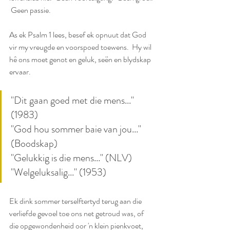
 Geen passie.
As ek Psalm 1 lees, besef ek opnuut dat God 
vir my vreugde en voorspoed toewens.  Hy wil 
hê ons moet genot en geluk, seën en blydskap 
ervaar.
"Dit gaan goed met die mens..." 
(1983)
"God hou sommer baie van jou..." 
(Boodskap)
"Gelukkig is die mens..." (NLV)
"Welgeluksalig..." (1953)
Ek dink sommer terselftertyd terug aan die 
verliefde gevoel toe ons net getroud was, of 
die opgewondenheid oor 'n klein pienkvoet, 