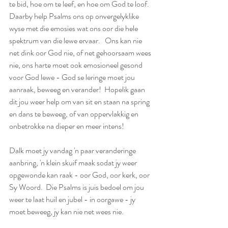
te bid, hoe om te leef, en hoe om God te loof.  
Daarby help Psalms ons op onvergelyklike 
wyse met die emosies wat ons oor die hele 
spektrum van die lewe ervaar.   Ons kan nie 
net dink oor God nie, of net gehoorsaam wees 
nie, ons harte moet ook emosioneel gesond 
voor God lewe - God se leringe moet jou 
aanraak, beweeg en verander!  Hopelik gaan 
dit jou weer help om van sit en staan na spring 
en dans te beweeg, of van oppervlakkig en 
onbetrokke na dieper en meer intens!
Dalk moet jy vandag 'n paar veranderinge 
aanbring, 'n klein skuif maak sodat jy weer 
opgewonde kan raak - oor God, oor kerk, oor 
Sy Woord.  Die Psalms is juis bedoel om jou 
weer te laat huil en jubel - in oorgawe - jy 
moet beweeg, jy kan nie net wees nie.