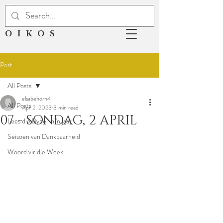
OIKOS
Post
All Posts
elsabehorn4
All Posts
Apr 2, 2023
3 min read
07 - SONDAG, 2 APRIL
Lees die Bybel in 'n jaar
Seisoen van Dankbaarheid
Woord vir die Week