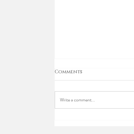
Comments
Write a comment...
51 - LIEFDE IS 'n
WERKWOORD