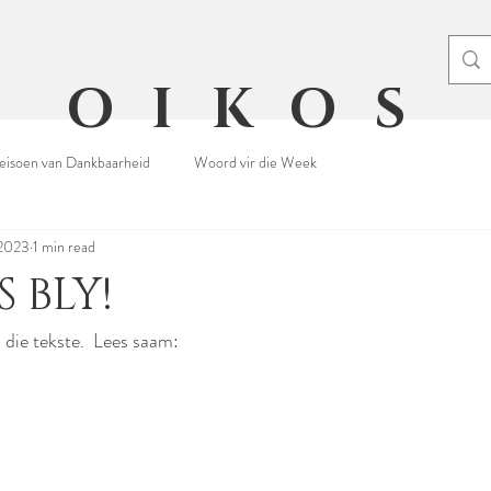
OIKOS
eisoen van Dankbaarheid
Woord vir die Week
 2023
1 min read
S BLY!
 die tekste.  Lees saam: