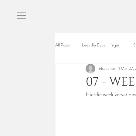
All Posts
Lees die Bybel in 'n jaar
S
elsabehorn4
Mar 27,
07 - WEE
Hierdie week vervat ons