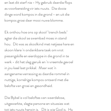
en laat dit sterf nie - Hy gebruik daardie flops 
as voorbereiding vir iets nuuts.  Die dooie 
dinge word kompos in die grond - en uit die 
kompos groei daar mooi nuwe blomme.  
Ek onthou hoe ons op skool "trench beds" 
agter die skool se swembad moes in stand 
hou.  Dit was as skoolkind met netjiese hare en 
skoon klere 'n ondankbare taak om vrot 
piesangskille en eierdoppe in die grond in te 
werk - dit het sleg geruik en 'n vreemde gevoel 
in jou keel laat prikkel.  Maar wat 'n 
aangename verrassing as daardie rommel in 
nuttige, korrelrige kompos ontaard met die 
belofte van groei en gesondheid.
Die Bybel is vol beloftes van waardelose, 
uitgewerkte, slegte persone en situasies wat 
tot iets nuuts herwin is.   Dit is wie God is.  Hy 