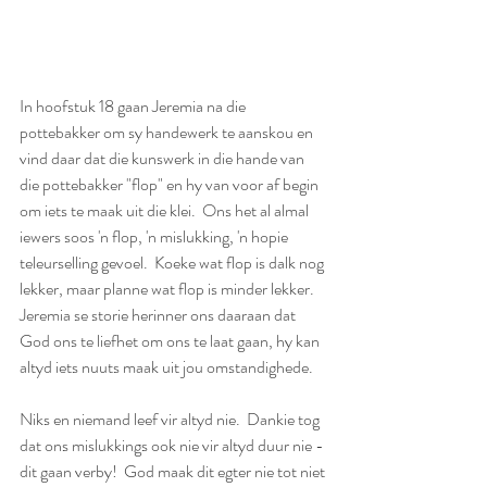
In hoofstuk 18 gaan Jeremia na die 
pottebakker om sy handewerk te aanskou en 
vind daar dat die kunswerk in die hande van 
die pottebakker "flop" en hy van voor af begin 
om iets te maak uit die klei.  Ons het al almal 
iewers soos 'n flop, 'n mislukking, 'n hopie 
teleurselling gevoel.  Koeke wat flop is dalk nog 
lekker, maar planne wat flop is minder lekker.  
Jeremia se storie herinner ons daaraan dat 
God ons te liefhet om ons te laat gaan, hy kan 
altyd iets nuuts maak uit jou omstandighede.
Niks en niemand leef vir altyd nie.  Dankie tog 
dat ons mislukkings ook nie vir altyd duur nie - 
dit gaan verby!  God maak dit egter nie tot niet 