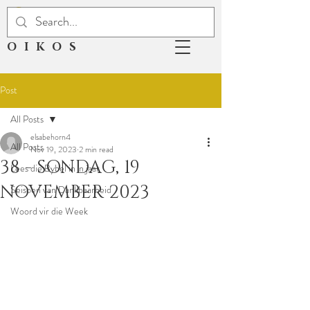
OIKOS
Post
All Posts
elsabehorn4
All Posts
Nov 19, 2023
2 min read
38 - SONDAG, 19
Lees die Bybel in 'n jaar
NOVEMBER 2023
Seisoen van Dankbaarheid
Woord vir die Week