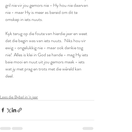
gril nie vir jou gemors nie - Hy hou nie daarvan 
nie - maar Hy is meer as bereid om dit te 
omskep in iets nuuts.
Kyk terug op die foute van hierdie jaar en weet 
dat die begin was van iets nuuts.  Niks hou vir 
ewig - ongelukkig nie - maar ook dankie tog 
nie!  Alles is klei in God se hande - mag Hy iets 
baie mooi en nuut uit jou gemors maak - iets 
wat jy met prag en trots met die wêreld kan 
deel.
Lees die Bybel in 'n jaar