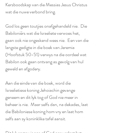
Kersboodskap van die Messias Jesus Christus 
wat die nuwe verbond bring. 
God los geen toutjies onafgehandeld nie.  Die 
Babiloniërs wat die Israeliete verwoes het, 
gaan ook nie ongeskend wees nie.  Een van die 
langste gedigte in die boek van Jeremia 
(Hoofstuk 50-51) verwys na die oordeel wat 
Babilon ook gaan ontvang as gevolg van hul 
geweld en afgodery. 
Aan die einde van die boek, word die 
Israelietiese koning Jehoiachin gevange 
geneem en dit lyk tog of God nie meer in 
beheer is nie.  Maar selfs dan, na dekades, laat 
die Babiloniese koning hom vry en laat hom 
selfs aan sy koninklike tafel aansit.  
Dit lyk soms vir ons of God ons verlaat het, 