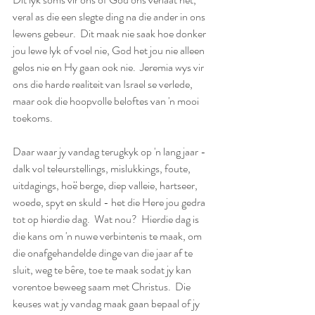
veral as die een slegte ding na die ander in ons 
lewens gebeur.  Dit maak nie saak hoe donker 
jou lewe lyk of voel nie, God het jou nie alleen 
gelos nie en Hy gaan ook nie.  Jeremia wys vir 
ons die harde realiteit van Israel se verlede, 
maar ook die hoopvolle beloftes van 'n mooi 
toekoms.  
Daar waar jy vandag terugkyk op 'n lang jaar - 
dalk vol teleurstellings, mislukkings, foute, 
uitdagings, hoë berge, diep valleie, hartseer, 
woede, spyt en skuld - het die Here jou gedra 
tot op hierdie dag.  Wat nou?  Hierdie dag is 
die kans om 'n nuwe verbintenis te maak, om 
die onafgehandelde dinge van die jaar af te 
sluit, weg te bêre, toe te maak sodat jy kan 
vorentoe beweeg saam met Christus.  Die 
keuses wat jy vandag maak gaan bepaal of jy 