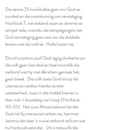
Die eerste 25 hoofstukke gaan oor God se 
oordeel en die waarskuwing van vernietiging.  
Hoofstuk 7, wat bekend staan as Jeremia se 
tempel rede, waarsku die tempelgangers dat 
God vernietiging gaan saai oor die dubbele 
lewens wat die volk lei.  Hulle luister nie. 
Dit wil voorkom asof God regtig donkerte oor 
die volk gaan laat daal en heel moontlik die 
verbond wat hy met Abraham gemaak het, 
gaan breek.  Die volk toets God tot op die 
uiterste en verdien hierdie donker 
verlatenheid, maar in die middel hiervan is 
daar ook 'n boodskap van hoop (Hoofstuk 
30-33).  Net soos Moses belowe het dat 
God nie Sy mense sal verlaat nie, herinner 
Jeremia dat daar 'n nuwe verbond sal kom wat 
hul harte sal verander.  Dit is natuurlik die 