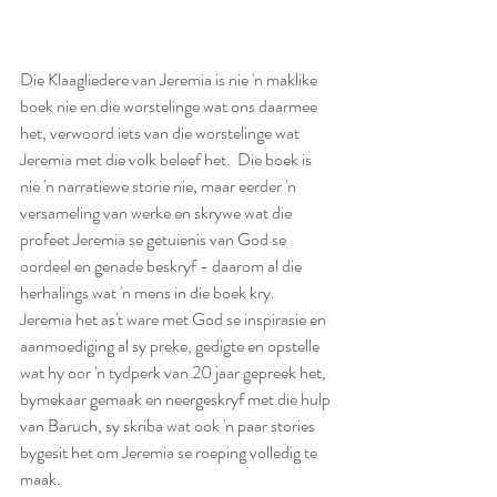
Die Klaagliedere van Jeremia is nie 'n maklike 
boek nie en die worstelinge wat ons daarmee 
het, verwoord iets van die worstelinge wat 
Jeremia met die volk beleef het.  Die boek is 
nie 'n narratiewe storie nie, maar eerder 'n 
versameling van werke en skrywe wat die 
profeet Jeremia se getuienis van God se 
oordeel en genade beskryf - daarom al die 
herhalings wat 'n mens in die boek kry.   
Jeremia het as't ware met God se inspirasie en 
aanmoediging al sy preke, gedigte en opstelle 
wat hy oor 'n tydperk van 20 jaar gepreek het, 
bymekaar gemaak en neergeskryf met die hulp 
van Baruch, sy skriba wat ook 'n paar stories 
bygesit het om Jeremia se roeping volledig te 
maak. 