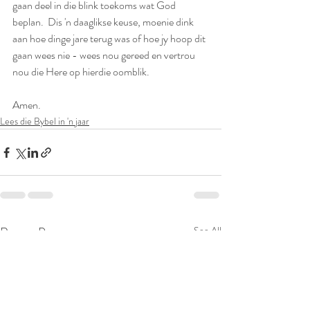
gaan deel in die blink toekoms wat God 
beplan.  Dis 'n daaglikse keuse, moenie dink 
aan hoe dinge jare terug was of hoe jy hoop dit 
gaan wees nie - wees nou gereed en vertrou 
nou die Here op hierdie oomblik.
Amen.
Lees die Bybel in 'n jaar
Recent Posts
See All