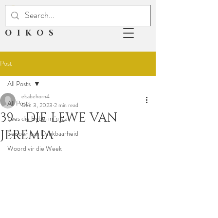
OIKOS
Post
All Posts
elsabehorn4
All Posts
Dec 3, 2023
2 min read
39 - DIE LEWE VAN
Lees die Bybel in 'n jaar
JEREMIA
Seisoen van Dankbaarheid
Woord vir die Week