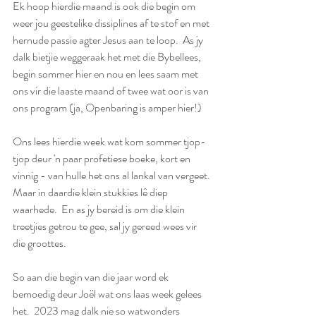
Ek hoop hierdie maand is ook die begin om 
weer jou geestelike dissiplines af te stof en met 
hernude passie agter Jesus aan te loop.  As jy 
dalk bietjie weggeraak het met die Bybellees, 
begin sommer hier en nou en lees saam met 
ons vir die laaste maand of twee wat oor is van 
ons program (ja, Openbaring is amper hier!)
Ons lees hierdie week wat kom sommer tjop-
tjop deur 'n paar profetiese boeke, kort en 
vinnig - van hulle het ons al lankal van vergeet. 
Maar in daardie klein stukkies lê diep 
waarhede.  En as jy bereid is om die klein 
treetjies getrou te gee, sal jy gereed wees vir 
die groottes.
So aan die begin van die jaar word ek 
bemoedig deur Joël wat ons laas week gelees 
het.  2023 mag dalk nie so watwonders 