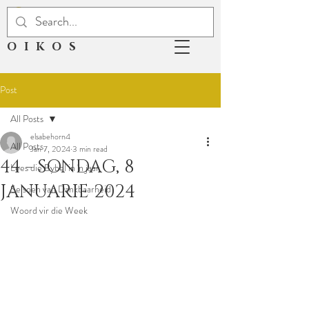
OIKOS
Post
All Posts
elsabehorn4
All Posts
Jan 7, 2024
3 min read
44 - SONDAG, 8
Lees die Bybel in 'n jaar
JANUARIE 2024
Seisoen van Dankbaarheid
Woord vir die Week