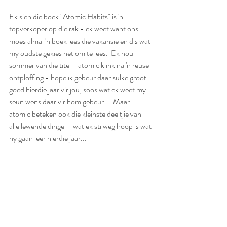
Ek sien die boek "Atomic Habits" is 'n 
topverkoper op die rak - ek weet want ons 
moes almal 'n boek lees die vakansie en dis wat 
my oudste gekies het om te lees.  Ek hou 
sommer van die titel - atomic klink na 'n reuse 
ontploffing - hopelik gebeur daar sulke groot 
goed hierdie jaar vir jou, soos wat ek weet my 
seun wens daar vir hom gebeur...  Maar 
atomic beteken ook die kleinste deeltjie van 
alle lewende dinge -  wat ek stilweg hoop is wat 
hy gaan leer hierdie jaar...