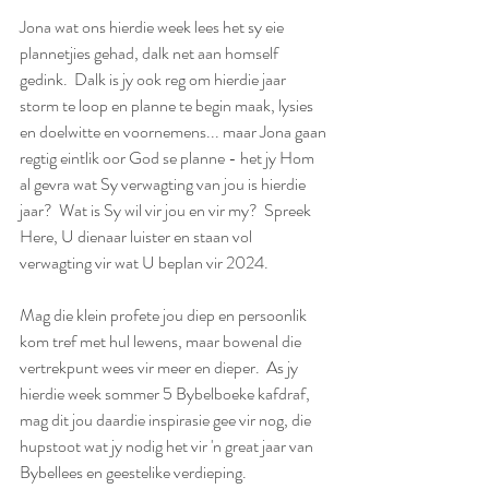
Jona wat ons hierdie week lees het sy eie 
plannetjies gehad, dalk net aan homself 
gedink.  Dalk is jy ook reg om hierdie jaar 
storm te loop en planne te begin maak, lysies 
en doelwitte en voornemens... maar Jona gaan 
regtig eintlik oor God se planne - het jy Hom 
al gevra wat Sy verwagting van jou is hierdie 
jaar?  Wat is Sy wil vir jou en vir my?  Spreek 
Here, U dienaar luister en staan vol 
verwagting vir wat U beplan vir 2024.
Mag die klein profete jou diep en persoonlik 
kom tref met hul lewens, maar bowenal die 
vertrekpunt wees vir meer en dieper.  As jy 
hierdie week sommer 5 Bybelboeke kafdraf, 
mag dit jou daardie inspirasie gee vir nog, die 
hupstoot wat jy nodig het vir 'n great jaar van 
Bybellees en geestelike verdieping.