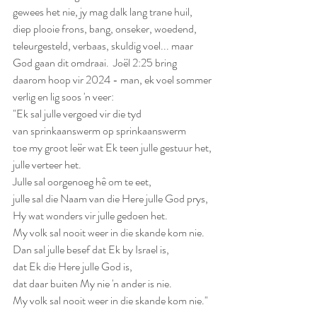
gewees het nie, jy mag dalk lang trane huil, 
diep plooie frons, bang, onseker, woedend, 
teleurgesteld, verbaas, skuldig voel... maar 
God gaan dit omdraai.  Joël 2:25 bring 
daarom hoop vir 2024 - man, ek voel sommer 
verlig en lig soos 'n veer:
"Ek sal julle vergoed vir die tyd
van sprinkaanswerm op sprinkaanswerm
toe my groot leër wat Ek teen julle gestuur het,
julle verteer het.
Julle sal oorgenoeg hê om te eet,
julle sal die Naam van die Here julle God prys,
Hy wat wonders vir julle gedoen het.
My volk sal nooit weer in die skande kom nie.
Dan sal julle besef dat Ek by Israel is,
dat Ek die Here julle God is,
dat daar buiten My nie 'n ander is nie.
My volk sal nooit weer in die skande kom nie."