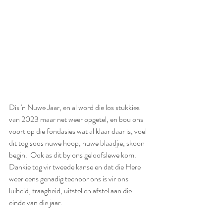
Dis 'n Nuwe Jaar, en al word die los stukkies 
van 2023 maar net weer opgetel, en bou ons 
voort op die fondasies wat al klaar daar is, voel 
dit tog soos nuwe hoop, nuwe blaadjie, skoon 
begin.  Ook as dit by ons geloofslewe kom.  
Dankie tog vir tweede kanse en dat die Here 
weer eens genadig teenoor ons is vir ons 
luiheid, traagheid, uitstel en afstel aan die 
einde van die jaar.  