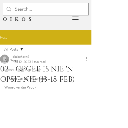
OIKOS
Post
All Posts
elsabehorn4
All Posts
Feb 12, 2023
1 min read
02 - OPGEE IS NIE 'n
Lees die Bybel in 'n jaar
OPSIE NIE (13-18 FEB)
Seisoen van Dankbaarheid
Woord vir die Week