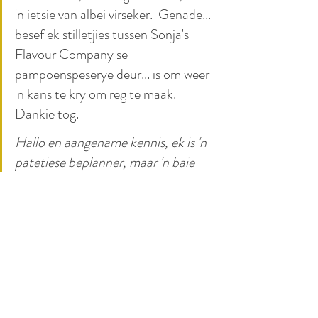
'n ietsie van albei virseker.  Genade... 
besef ek stilletjies tussen Sonja's 
Flavour Company se 
pampoenspeserye deur... is om weer 
'n kans te kry om reg te maak.  
Dankie tog.
Hallo en aangename kennis, ek is 'n 
patetiese beplanner, maar 'n baie 
goeie planmaker.  Krisisbestuurder.  
Regmaker.  
En soos dit 'n ordentlike blog betaam, gee ek 'n 
VYFPUNT-PLAN wat dalk jou lewe kan red 
(of makliker maak):
* Quiche moet liewer korter bak as langer.  
Heelwat korter as 6 ure, maar in elk geval 