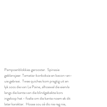
Pampoenblokkies gerooster.  Spinasie 
geblansjeer. Tamatie-konkoksie en bacon-en-
uie gebraai.  Twee quiches kom pragtig uit en 
lyk soos die van Le Paine, alhoewel die eiervla 
langs die kante van die blindgebakte kors 
ingeloop het - foelie om die kante noem ek dit 
later karakter.  Hosea sou sê dis nie reg nie, 