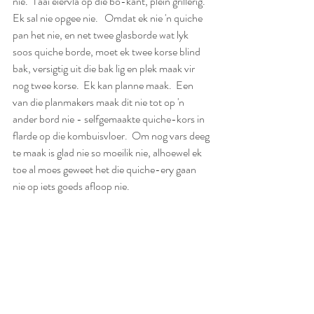
nie.  Taai eiervla op die bo-kant, plein grillerig.  
Ek sal nie opgee nie.   Omdat ek nie 'n quiche 
pan het nie, en net twee glasborde wat lyk 
soos quiche borde, moet ek twee korse blind 
bak, versigtig uit die bak lig en plek maak vir 
nog twee korse.  Ek kan planne maak.  Een 
van die planmakers maak dit nie tot op 'n 
ander bord nie - selfgemaakte quiche-kors in 
flarde op die kombuisvloer.  Om nog vars deeg 
te maak is glad nie so moeilik nie, alhoewel ek 
toe al moes geweet het die quiche-ery gaan 
nie op iets goeds afloop nie.  