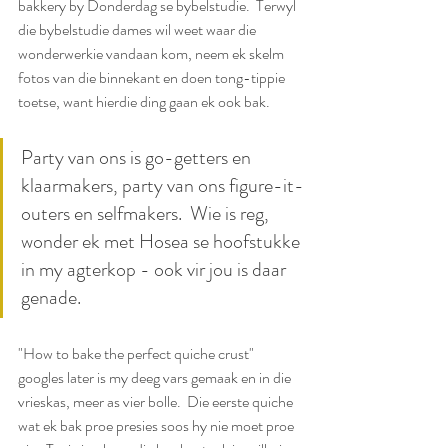
bakkery by Donderdag se bybelstudie.  Terwyl 
die bybelstudie dames wil weet waar die 
wonderwerkie vandaan kom, neem ek skelm 
fotos van die binnekant en doen tong-tippie 
toetse, want hierdie ding gaan ek ook bak.  
Party van ons is go-getters en 
klaarmakers, party van ons figure-it-
outers en selfmakers.  Wie is reg, 
wonder ek met Hosea se hoofstukke 
in my agterkop - ook vir jou is daar 
genade.
"How to bake the perfect quiche crust" 
googles later is my deeg vars gemaak en in die 
vrieskas, meer as vier bolle.  Die eerste quiche 
wat ek bak proe presies soos hy nie moet proe 