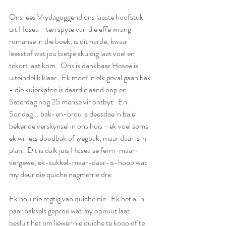
Ons lees Vrydagoggend ons laaste hoofstuk 
uit Hosea - ten spyte van die effe wrang 
romanse in die boek, is dit harde, kwaai 
leesstof wat jou bietjie skuldig laat voel en 
tekort laat kom.  Ons is dankbaar Hosea is 
uiteindelik klaar.  Ek moet in elk geval gaan bak 
- die kuierkafee is daardie aand oop en 
Saterdag nog 25 mense vir ontbyt.  En 
Sondag... bak-en-brou is deesdae 'n baie 
bekende verskynsel in ons huis - ek voel soms 
ek wil iets doodbak of wegbak, maar daar is 'n 
plan.  Dit is dalk juis Hosea se ferm-maar-
vergewe, ek-sukkel-maar-daar-is-hoop wat 
my deur die quiche nagmerrie dra. 
Ek hou nie regtig van quiche nie.  Ek het al 'n 
paar baksels geproe wat my opnuut laat 
besluit het om liewer nie quiche te koop of te 