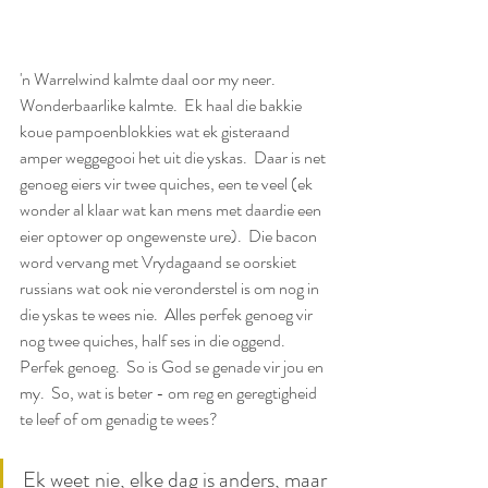
'n Warrelwind kalmte daal oor my neer.  
Wonderbaarlike kalmte.  Ek haal die bakkie 
koue pampoenblokkies wat ek gisteraand 
amper weggegooi het uit die yskas.  Daar is net 
genoeg eiers vir twee quiches, een te veel (ek 
wonder al klaar wat kan mens met daardie een 
eier optower op ongewenste ure).  Die bacon 
word vervang met Vrydagaand se oorskiet 
russians wat ook nie veronderstel is om nog in 
die yskas te wees nie.  Alles perfek genoeg vir 
nog twee quiches, half ses in die oggend.  
Perfek genoeg.  So is God se genade vir jou en 
my.  So, wat is beter - om reg en geregtigheid 
te leef of om genadig te wees?  
Ek weet nie, elke dag is anders, maar 