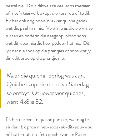
bestel nie.  Dit is dikwels te veel soos roereier 
of met 'n taai vel bo-op, die kors rou of te dik.  
Ek het ook nog nooit 'n lekker quiche gebak 
wat die paal haal nie.  Veral nie as die eiervla so 
tussen en onderin die deegdop inloop soos 
wat dit weer hierdie keer gedoen het nie.  Dit 
lyk net nie soos op die prentjies of soos wat jy 
dink dit proe op die prentjie nie.
Maar die quiche-oorlog was aan.  
Quiche is op die menu vir Satedag 
se ontbyt. Of liewer vier quiches, 
want 4x8 is 32.
Ek het nie eens 'n quiche pan nie, wat nog te 
sê vier.  Ek proe 'n net-soos-ek-dit-sou-wou 
hê butternut-en-feta quiche van Le Paine 