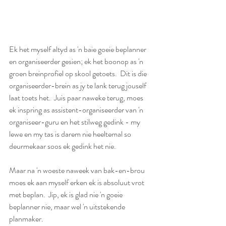
Ek het myself altyd as 'n baie goeie beplanner 
en organiseerder gesien; ek het boonop as 'n 
groen breinprofiel op skool getoets.  Dit is die 
organiseerder-brein as jy te lank terug jouself 
laat toets het.  Juis paar naweke terug, moes 
ek inspring as assistent-organiseerder van 'n 
organiseer-guru en het stilweg gedink - my 
lewe en my tas is darem nie heeltemal so 
deurmekaar soos ek gedink het nie.
Maar na 'n woeste naweek van bak-en-brou 
moes ek aan myself erken ek is absoluut vrot 
met beplan.  Jip, ek is glad nie 'n goeie 
beplanner nie, maar wel 'n uitstekende 
planmaker.