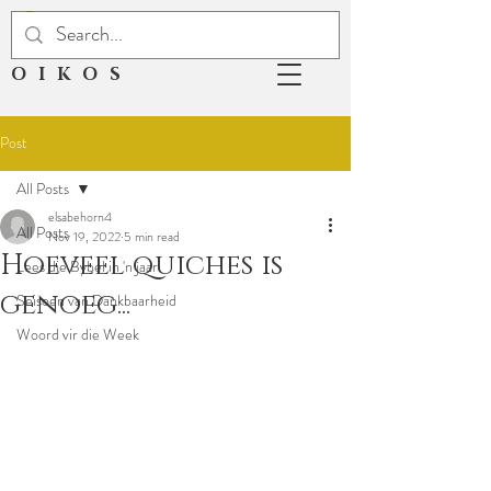
OIKOS
Post
All Posts
elsabehorn4
All Posts
Nov 19, 2022
5 min read
Hoeveel quiches is
Lees die Bybel in 'n jaar
genoeg...
Seisoen van Dankbaarheid
Woord vir die Week